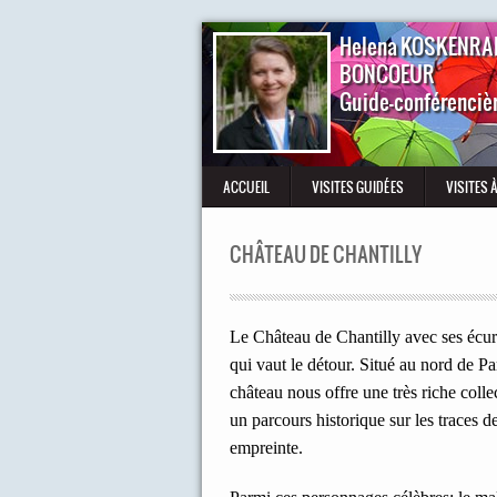
Helena KOSKENRA
BONCOEUR
Guide-conférenciè
ACCUEIL
VISITES GUIDÉES
VISITES 
CHÂTEAU DE CHANTILLY
L
e Château
de Chantilly avec ses écur
qui vaut le détour
. Situé au nord
de Par
château nous offre une très riche colle
un parcours historique sur les traces d
empreinte.