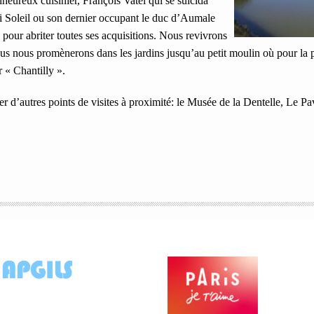
heureux cuisinier, François Vatel qui se suicida
oi Soleil ou son dernier occupant le duc d’Aumale
pour abriter toutes ses acquisitions. Nous revivrons
ous nous promènerons dans les jardins jusqu’au petit moulin où pour la pr
r « Chantilly ».
r d’autres points de visites à proximité: le Musée de la Dentelle, Le Pav