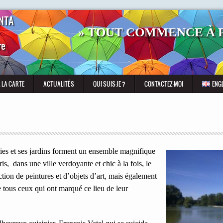
NTA
» TOUT COMMENCE À P
re
À LA CARTE
ACTUALITÉS
QUI SUIS-JE ?
CONTACTEZ-MOI
ENG
ies et ses jardins forment un ensemble magnifique
is, dans une ville verdoyante et chic à la fois, le
ction de peintures et d’objets d’art, mais également
e tous ceux qui ont marqué ce lieu de leur