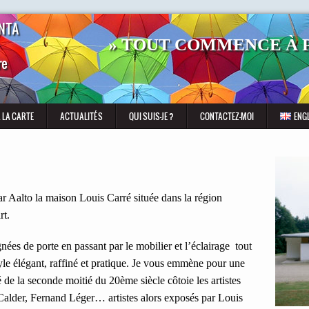
NTA
» TOUT COMMENCE À P
re
À LA CARTE
ACTUALITÉS
QUI SUIS-JE ?
CONTACTEZ-MOI
ENG
ar Aalto la maison Louis Carré située dans la région
rt.
ées de porte en passant par le mobilier et l’éclairage tout
style élégant, raffiné et pratique. Je vous emmène pour une
 de la seconde moitié du 20ème siècle côtoie les artistes
alder, Fernand Léger… artistes alors exposés par Louis