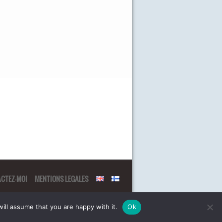
CTEZ-MOI
MENTIONS LEGALES
ill assume that you are happy with it.
Ok
enranta Boncoeur, programmation :
Damien Mesnager